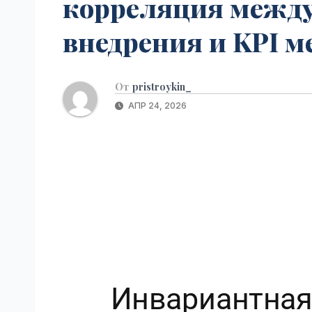
корреляция межд
р
p
a
а
внедрения и KPI 
s
в
s
и
n
От
pristroykin_
т
i
АПР 24, 2026
ь
k
i