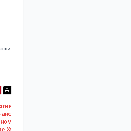
ашли
огия
нанс
ьном
ле