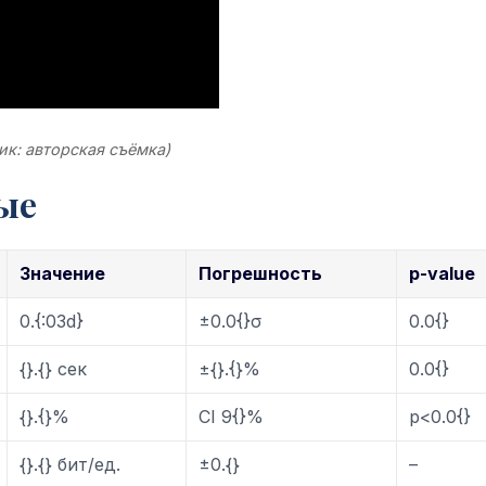
ик: авторская съёмка)
ые
Значение
Погрешность
p-value
0.{:03d}
±0.0{}σ
0.0{}
{}.{} сек
±{}.{}%
0.0{}
{}.{}%
CI 9{}%
p<0.0{}
{}.{} бит/ед.
±0.{}
–