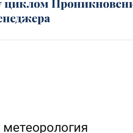
у циклом Проникновен
менеджера