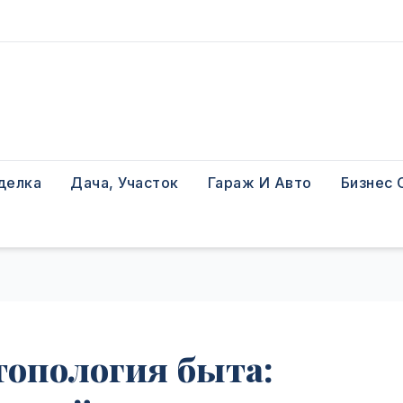
делка
Дача, Участок
Гараж И Авто
Бизнес 
топология быта: