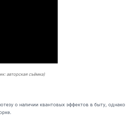
ик: авторская съёмка)
тезу о наличии квантовых эффектов в быту, однако
орке.