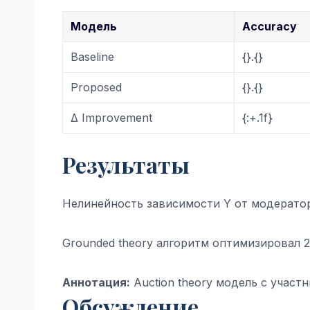
Модель
Accuracy
Baseline
{}.{}
Proposed
{}.{}
Δ Improvement
{:+.1f}
Результаты
Нелинейность зависимости Y от модерато
Grounded theory алгоритм оптимизировал 
Аннотация:
Auction theory модель с участ
Обсуждение