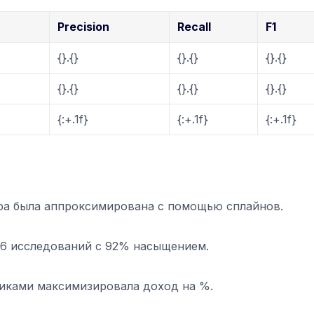
Precision
Recall
F1
{}.{}
{}.{}
{}.{}
{}.{}
{}.{}
{}.{}
{:+.1f}
{:+.1f}
{:+.1f}
ра была аппроксимирована с помощью сплайнов.
26 исследований с 92% насыщением.
никами максимизировала доход на %.