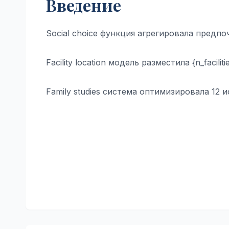
Введение
Social choice функция агрегировала предп
Facility location модель разместила {n_facil
Family studies система оптимизировала 12
Навигация
по
записям