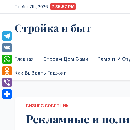
Перейти
Пт. Авг 7th, 2026
7:35:58 PM
к
содержимому
Стройка и быт
Жизнь в процессе
T
e
V
Главная
Строим Дом Сами
Ремонт И От
l
K
W
Как Выбрать Гаджет
e
h
O
g
a
d
r
V
t
n
a
i
О
s
БИЗНЕС СОВЕТНИК
o
m
b
т
Рекламные и поли
A
k
e
п
p
l
r