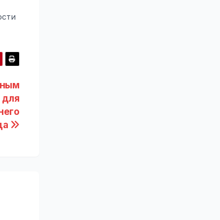
ости
йным
 для
него
да