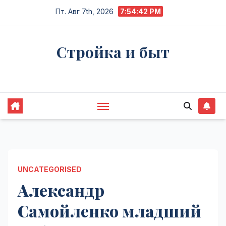
Перейти
Пт. Авг 7th, 2026
7:54:43 PM
к
содержимому
Стройка и быт
Жизнь в процессе
UNCATEGORISED
Александр
Самойленко младший