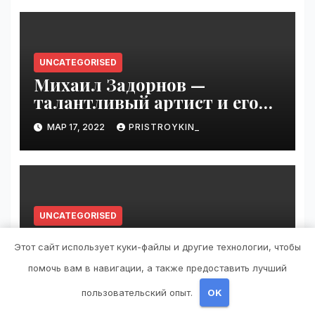
UNCATEGORISED
Михаил Задорнов —
талантливый артист и его
увлекательная биография —
МАР 17, 2022
PRISTROYKIN_
выдающиеся достижения,
известность и интересные
факты из личной жизни!
UNCATEGORISED
Любовь Успенская —
Этот сайт использует куки-файлы и другие технологии, чтобы
биография, личная жизнь,
достижения
помочь вам в навигации, а также предоставить лучший
МАР 17, 2022
PRISTROYKIN_
пользовательский опыт.
OK