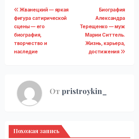
Навигация
Жванецкий — яркая
Биография
фигура сатирической
Александра
по
сцены — его
Терещенко — муж
записям
биография,
Марии Ситтель.
творчество и
Жизнь, карьера,
наследие
достижения
От
pristroykin_
Похожая запись