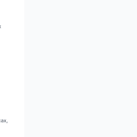
х
ах,