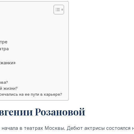
тре
атра
ужанки»
ова?
ой жизни?
ечались на ее пути в карьере?
вгении Розановой
 начала в театрах Москвы. Дебют актрисы состоялся 