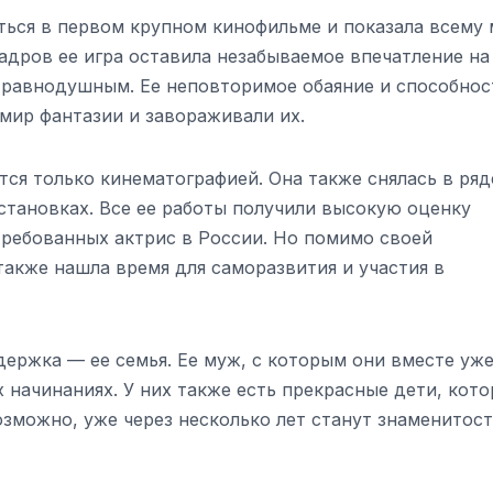
яться в первом крупном кинофильме и показала всему
адров ее игра оставила незабываемое впечатление на
о равнодушным. Ее неповторимое обаяние и способнос
мир фантазии и завораживали их.
ся только кинематографией. Она также снялась в ряд
становках. Все ее работы получили высокую оценку
требованных актрис в России. Но помимо своей
также нашла время для саморазвития и участия в
держка — ее семья. Ее муж, с которым они вместе уж
х начинаниях. У них также есть прекрасные дети, кот
озможно, уже через несколько лет станут знаменитост