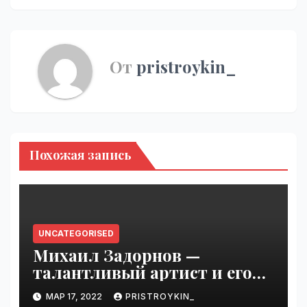
От
pristroykin_
Похожая запись
UNCATEGORISED
Михаил Задорнов —
талантливый артист и его
увлекательная биография —
МАР 17, 2022
PRISTROYKIN_
выдающиеся достижения,