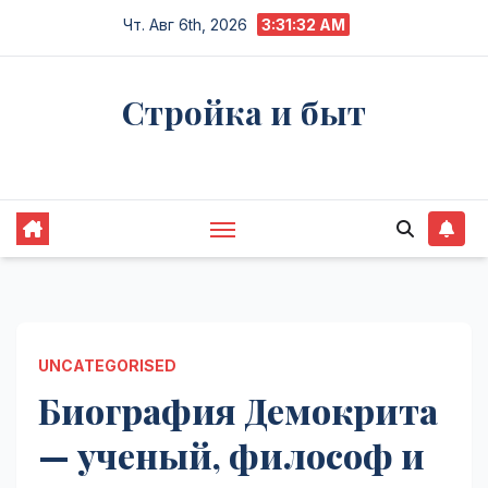
Перейти
Чт. Авг 6th, 2026
3:31:33 AM
к
содержимому
Стройка и быт
Жизнь в процессе
UNCATEGORISED
Биография Демокрита
— ученый, философ и