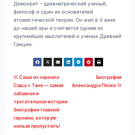
Демокрит – древнегреческий ученый,
философ и один из основателей
атомистической теории. Он жил в V веке
до нашей эры и считается одним из
крупнейших мыслителей и ученых Древней
Греции.
Навигация
Саша из сериала
Биография
Саша + Таня — самая
Александра Песке
по
забавная и
записям
трогательная история
биографии главной
героини, которую
нельзя пропустить!