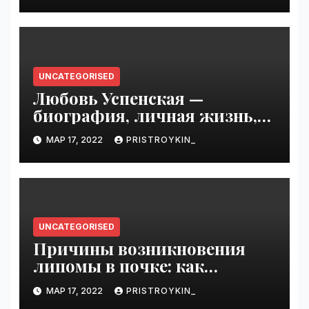
известность и интересные
факты из личной жизни!
UNCATEGORISED
Любовь Успенская —
биография, личная жизнь,
достижения
МАР 17, 2022
PRISTROYKIN_
UNCATEGORISED
Причины возникновения
липомы в почке: как
справиться с болезнью
МАР 17, 2022
PRISTROYKIN_