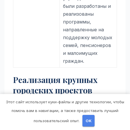
были разработаны и
реализованы
программы,
направленные на
поддержку молодых
семей, пенсионеров
и малоимущих
граждан.
Реализация крупных
городских проектов
Этот сайт использует куки-файлы и другие технологии, чтобы
Одним из приоритетных проектов под
помочь вам в навигации, а также предоставить лучший
руководством Дмитрия Махиня является
развитие городской инфраструктуры. В
пользовательский опыт.
OK
рамках этого проекта строятся новые