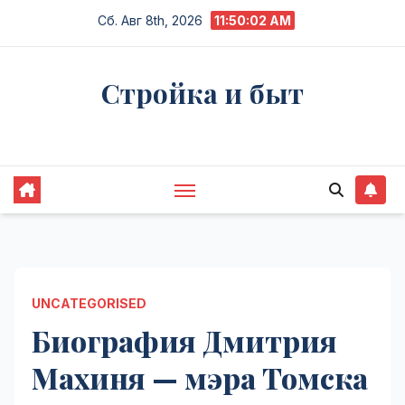
Перейти
Сб. Авг 8th, 2026
11:50:02 AM
к
содержимому
Стройка и быт
Жизнь в процессе
UNCATEGORISED
Биография Дмитрия
Махиня — мэра Томска