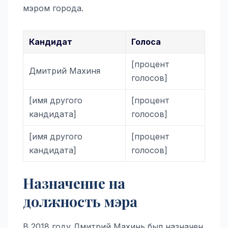
мэром города.
Кандидат
Голоса
[процент
Дмитрий Махиня
голосов]
[имя другого
[процент
кандидата]
голосов]
[имя другого
[процент
кандидата]
голосов]
Назначение на
должность мэра
В 2018 году Дмитрий Махинь был назначен