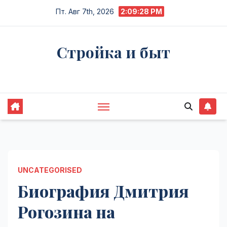
Перейти
Пт. Авг 7th, 2026
2:09:29 PM
к
содержимому
Стройка и быт
Жизнь в процессе
UNCATEGORISED
Биография Дмитрия
Рогозина на