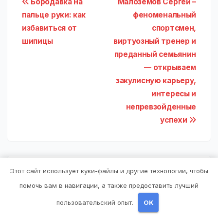
Навигация
Бородавка на
Малозёмов Сергей –
пальце руки: как
феноменальный
по
избавиться от
спортсмен,
записям
шипицы
виртуозный тренер и
преданный семьянин
— открываем
закулисную карьеру,
интересы и
непревзойденные
успехи
Этот сайт использует куки-файлы и другие технологии, чтобы
От
pristroykin_
помочь вам в навигации, а также предоставить лучший
пользовательский опыт.
OK