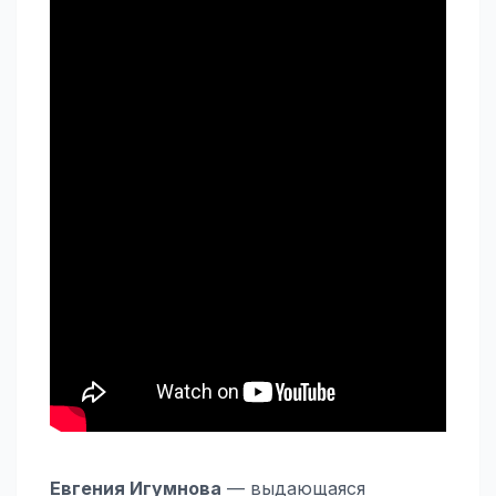
Евгения Игумнова
— выдающаяся