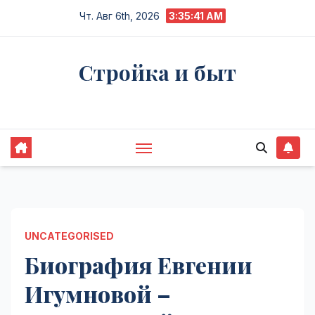
Перейти
Чт. Авг 6th, 2026
3:35:42 AM
к
содержимому
Стройка и быт
Жизнь в процессе
UNCATEGORISED
Биография Евгении
Игумновой –