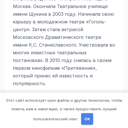
Москве. Окончила Театральное училище
имени Щукина в 2003 году. Начинала свою
карьеру в молодежном театре «Гоголь-
центр». Затем стала актрисой
Московского Драматического театра
имени К.С. Станиславского. Участвовала во
многих известных театральных
постановках. В 2010 году снялась в своем
первом кинофильме «Притяжение»,
который принес ей известность и
популярность.
Какие знаковые роли
Этот сайт использует куки-файлы и другие технологии, чтобы
сыграла Евгения Игумнова?
помочь вам в навигации, а также предоставить лучший
пользовательский опыт.
OK
У Евгении Игумновой много знаковых