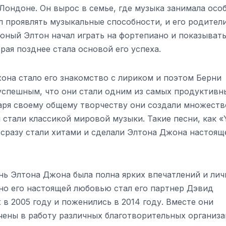
Лондоне. Он вырос в семье, где музыка занимала осо
л проявлять музыкальные способности, и его родител
 юный Элтон начал играть на фортепиано и показыват
ая позднее стала основой его успеха.
на стало его знакомство с лириком и поэтом Берни
успешным, что они стали одним из самых продуктивн
даря своему общему творчеству они создали множеств
стали классикой мировой музыки. Такие песни, как «
», сразу стали хитами и сделали Элтона Джона настоящ
нь Элтона Джона была полна ярких впечатлений и ли
 но его настоящей любовью стал его партнер Дэвид
в 2005 году и поженились в 2014 году. Вместе они
ены в работу различных благотворительных организа