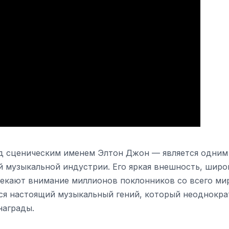
 сценическим именем Элтон Джон — является одним
 музыкальной индустрии. Его яркая внешность, широ
лекают внимание миллионов поклонников со всего мир
ся настоящий музыкальный гений, который неоднокра
награды.