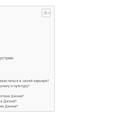
дустрию
хвастаться в своей карьере?
узыку и культуру?
Элтона Джона?
на Джона?
она Джона?