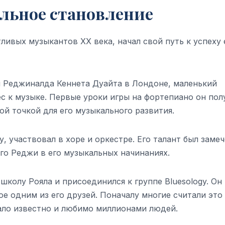
альное становление
тливых музыкантов XX века, начал свой путь к успеху
м Реджиналда Кеннета Дуайта в Лондоне, маленький
с к музыке. Первые уроки игры на фортепиано он пол
ой точкой для его музыкального развития.
, участвовал в хоре и оркестре. Его талант был заме
го Реджи в его музыкальных начинаниях.
школу Рояла и присоединился к группе Bluesology. Он 
е одним из его друзей. Поначалу многие считали это
ало известно и любимо миллионами людей.