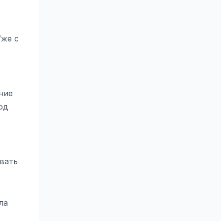
Уже с
ние
од
вать
ла