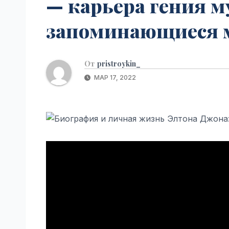
— карьера гения м
р
p
a
а
запоминающиеся 
s
в
s
и
n
От
pristroykin_
т
i
МАР 17, 2022
ь
k
i