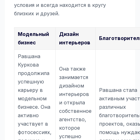
условия и всегда находится в кругу
близких и друзей.
Модельный
Дизайн
Благотворител
бизнес
интерьеров
Равшана
Куркова
Она также
продолжила
занимается
успешную
дизайном
карьеру в
Равшана стала
интерьеров
модельном
активным учас
и открыла
бизнесе. Она
различных
собственное
активно
благотворител
агентство,
участвует в
проектов, оказ
которое
фотосессиях,
помощь нужда
успешно