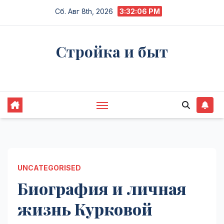
Перейти
Сб. Авг 8th, 2026
3:32:07 PM
к
содержимому
Стройка и быт
Жизнь в процессе
UNCATEGORISED
Биография и личная
жизнь Курковой