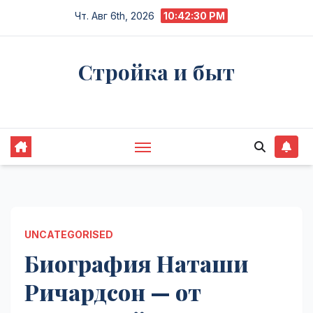
Перейти
Чт. Авг 6th, 2026
10:42:31 PM
к
содержимому
Стройка и быт
Жизнь в процессе
UNCATEGORISED
Биография Наташи
Ричардсон — от