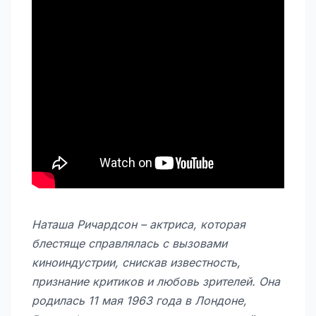
Наташа Ричардсон – актриса, которая
блестяще справлялась с вызовами
киноиндустрии, снискав известность,
признание критиков и любовь зрителей. Она
родилась 11 мая 1963 года в Лондоне,