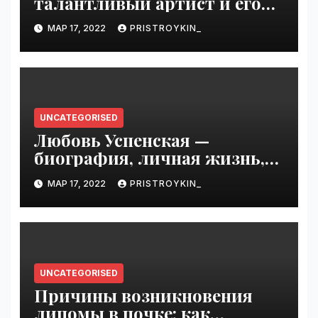
талантливый артист и его
увлекательная биография —
МАР 17, 2022
PRISTROYKIN_
выдающиеся достижения,
известность и интересные
факты из личной жизни!
UNCATEGORISED
Любовь Успенская —
биография, личная жизнь,
достижения
МАР 17, 2022
PRISTROYKIN_
UNCATEGORISED
Причины возникновения
липомы в почке: как