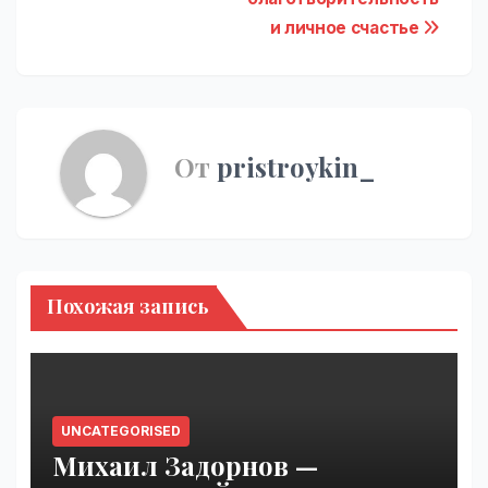
и личное счастье
От
pristroykin_
Похожая запись
UNCATEGORISED
Михаил Задорнов —