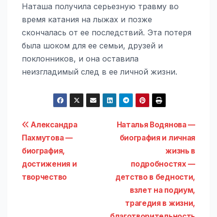
Наташа получила серьезную травму во
время катания на лыжах и позже
скончалась от ее последствий. Эта потеря
была шоком для ее семьи, друзей и
поклонников, и она оставила
неизгладимый след в ее личной жизни.
Навигация
Александра
Наталья Водянова —
Пахмутова —
биография и личная
по
биография,
жизнь в
записям
достижения и
подробностях —
творчество
детство в бедности,
взлет на подиум,
трагедия в жизни,
благотворительность