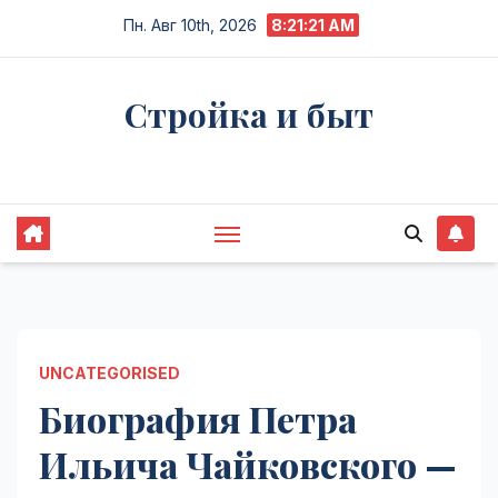
Перейти
Пн. Авг 10th, 2026
8:21:22 AM
к
содержимому
Стройка и быт
Жизнь в процессе
UNCATEGORISED
Биография Петра
Ильича Чайковского —