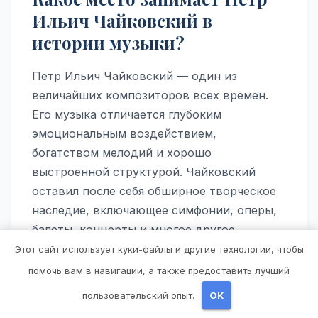
Ильич Чайковский в
истории музыки?
Петр Ильич Чайковский — один из
величайших композиторов всех времен.
Его музыка отличается глубоким
эмоциональным воздействием,
богатством мелодий и хорошо
выстроенной структурой. Чайковский
оставил после себя обширное творческое
наследие, включающее симфонии, оперы,
балеты, концерты и многое другое.
Этот сайт использует куки-файлы и другие технологии, чтобы
Какие работы Петра Ильича
помочь вам в навигации, а также предоставить лучший
Чайковского наиболее
пользовательский опыт.
OK
известны?