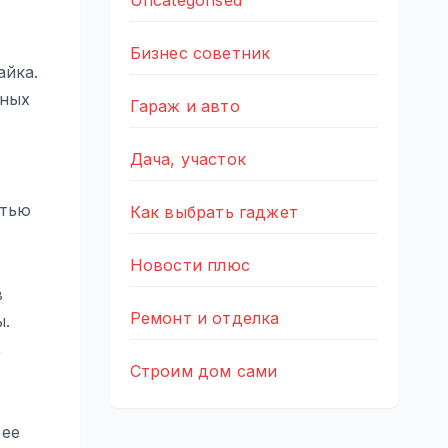
Uncategorised
Бизнес советник
айка.
чных
Гараж и авто
Дача, участок
стью
Как выбрать гаджет
Новости плюс
в
Ремонт и отделка
ы.
,
Строим дом сами
 ее