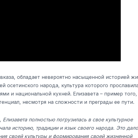
авказа, обладает невероятно насыщенной историей жи
ей осетинского народа, культура которого прославил
ми и национальной кухней. Елизавета – пример того,
тенциал, несмотря на сложности и преграды ее пути.
 Елизавета полностью погрузилась в свое культурное
чала историю, традиции и язык своего народа. Это дало
ия своей культуры и формирования своей жизненной