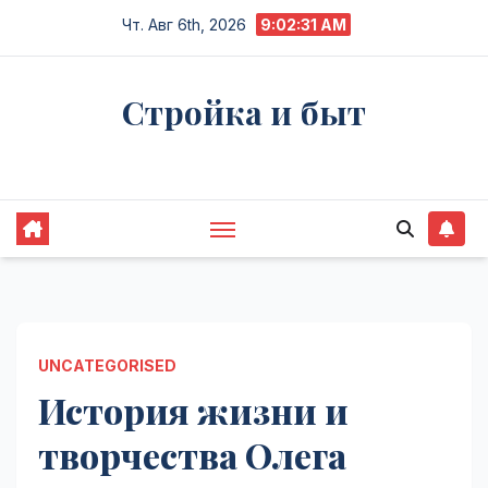
Перейти
Чт. Авг 6th, 2026
9:02:32 AM
к
содержимому
Стройка и быт
Жизнь в процессе
UNCATEGORISED
История жизни и
творчества Олега