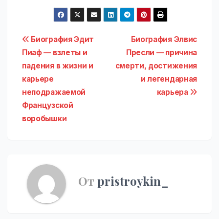
Навигация
Биография Эдит
Биография Элвис
Пиаф — взлеты и
Пресли — причина
по
падения в жизни и
смерти, достижения
записям
карьере
и легендарная
неподражаемой
карьера
Французской
воробышки
От
pristroykin_