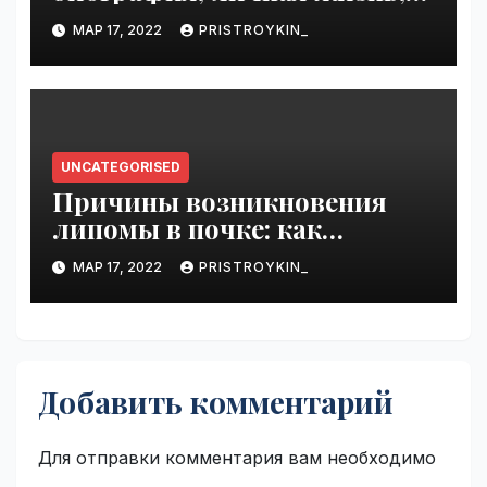
достижения
МАР 17, 2022
PRISTROYKIN_
UNCATEGORISED
Причины возникновения
липомы в почке: как
справиться с болезнью
МАР 17, 2022
PRISTROYKIN_
Добавить комментарий
Для отправки комментария вам необходимо