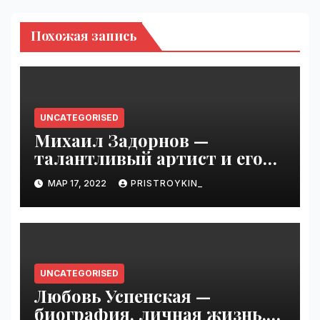
Похожая запись
UNCATEGORISED
Михаил Задорнов —
талантливый артист и его
увлекательная биография —
МАР 17, 2022
PRISTROYKIN_
выдающиеся достижения,
известность и интересные
факты из личной жизни!
UNCATEGORISED
Любовь Успенская —
биография, личная жизнь,