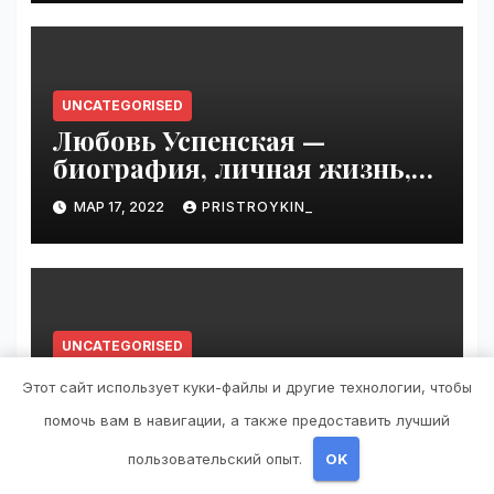
известность и интересные
факты из личной жизни!
UNCATEGORISED
Любовь Успенская —
биография, личная жизнь,
достижения
МАР 17, 2022
PRISTROYKIN_
UNCATEGORISED
Причины возникновения
Этот сайт использует куки-файлы и другие технологии, чтобы
липомы в почке: как
помочь вам в навигации, а также предоставить лучший
справиться с болезнью
МАР 17, 2022
PRISTROYKIN_
пользовательский опыт.
OK