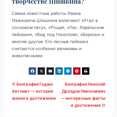
творчестве Шишкина?
Самые известные работы Ивана
Ивановича Шишкина включают «Утро в
сосновом лесу», «Роща», «Лес. Карельские
пейзажи», «Вид под Начопом», «Березы» и
многие другие. Его лесные пейзажи
считаются особенно великими и
живописными.
Навигация
Биография Гаджи
Биография Николай
Автомат — история
Дроздов Николаевич
по
жизни и достижения
— интересные факты
записям
и достижения