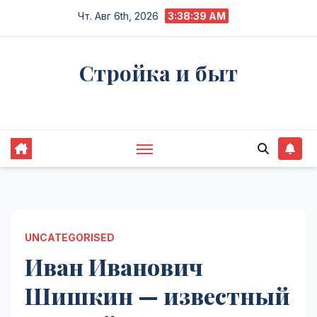
Перейти
Чт. Авг 6th, 2026
3:38:40 AM
к
содержимому
Стройка и быт
Жизнь в процессе
UNCATEGORISED
Иван Иванович
Шишкин — известный