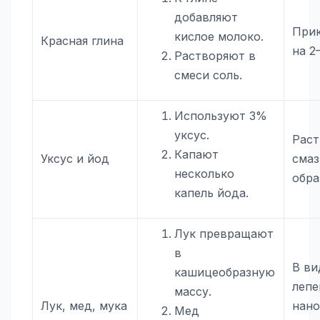
добавляют
При
кислое молоко.
Красная глина
на 2
Растворяют в
смеси соль.
Используют 3%
уксус.
Рас
Капают
Уксус и йод
сма
несколько
обра
капель йода.
Лук превращают
в
В ви
кашицеобразную
леп
массу.
Лук, мед, мука
нано
Мед