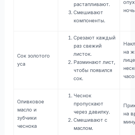
опух
растапливают.
ночь
Смешивают
компоненты.
Срезают каждый
Нак
раз свежий
на ж
листок.
Сок золотого
лице
Разминают лист,
уса
неск
чтобы появился
часо
сок.
Чеснок
Оливковое
пропускают
При
масло и
через давилку.
на в
зубчики
Смешивают с
мин
чеснока
маслом.