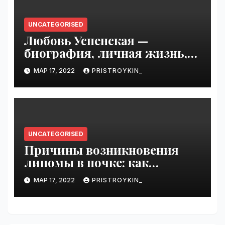
UNCATEGORISED
Любовь Успенская —
биография, личная жизнь,
достижения
МАР 17, 2022
PRISTROYKIN_
UNCATEGORISED
Причины возникновения
липомы в почке: как
справиться с болезнью
МАР 17, 2022
PRISTROYKIN_