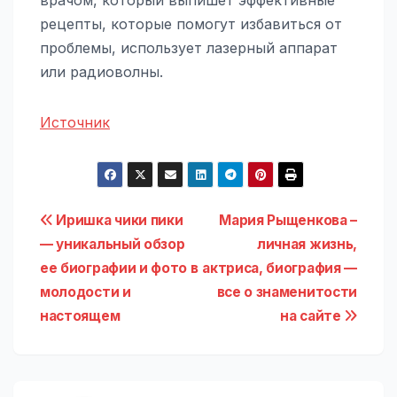
рецепты, которые помогут избавиться от
проблемы, использует лазерный аппарат
или радиоволны.
Источник
Навигация
Иришка чики пики
Мария Рыщенкова –
— уникальный обзор
личная жизнь,
по
ее биографии и фото в
актриса, биография —
записям
молодости и
все о знаменитости
настоящем
на сайте