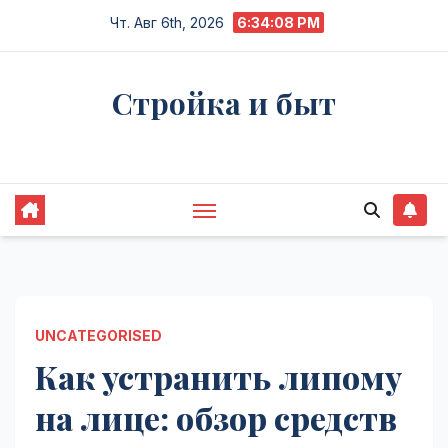
Перейти
Чт. Авг 6th, 2026
6:34:09 PM
к
содержимому
Стройка и быт
Жизнь в процессе
UNCATEGORISED
Как устранить липому
на лице: обзор средств