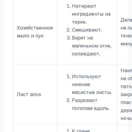
Натирают
ингредиенты на
Дел
терке.
Хозяйственное
на л
Смешивают.
мыло и лук
тече
Варят на
мин
маленьком огне,
охлаждают.
Нак
Используют
на о
нижние
пато
мясистые листы.
Лист алоэ
закр
Разрезают
плас
пополам вдоль.
дер
ночь
К глине