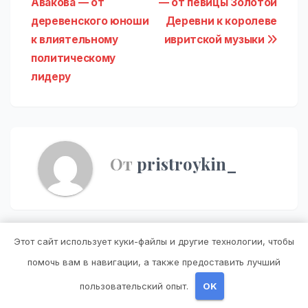
Авакова — от
— от певицы Золотой
по
деревенского юноши
Деревни к королеве
записям
к влиятельному
ивритской музыки
политическому
лидеру
От
pristroykin_
Этот сайт использует куки-файлы и другие технологии, чтобы
Похожая запись
помочь вам в навигации, а также предоставить лучший
пользовательский опыт.
OK