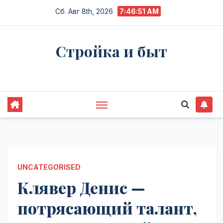
Перейти
Сб. Авг 8th, 2026
7:46:52 AM
к
содержимому
Стройка и быт
Жизнь в процессе
UNCATEGORISED
Клявер Денис —
потрясающий талант,