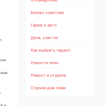
Uncategorised
Бизнес советник
Гараж и авто
Дача, участок
л
Как выбрать гаджет
они
Новости плюс
тным
Ремонт и отделка
Строим дом сами
ь
й и