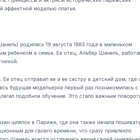
й эффектной моделью платья.
Шанель) родилась 19 августа 1883 года в маленьком
м ребенком в семье. Ее отец, Альбер Шанель, работа
тнихой.
 Ее отец отправил ее и ее сестру в детский дом, где 
десь будущая модельерка первый раз познакомилась с
длагал подобное обучение. Это стало важным поворо
азин шляпок в Париже, где она также начала пошиват
ционным для своего времени, что сразу привлекло
око Шанель всегда оставалась верна своей уникально