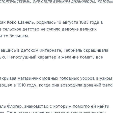
тоятельствами, она стала великим дизайнером, которы
ак Коко Шанель, родилась 19 августа 1883 года в
 сельское детство не сулило девочке великих
м-то большем.
завшись в детском интернате, Габриэль скрашивала
ью. Непослушный характер и желание ломать все
открывая магазинчик модных головных уборов в узком
ошел в 1910 году, когда она возродила древний trend
ль Флогер, знакомство с которым помогло ей найти
та. Принцессы и актрисы исторических парижских