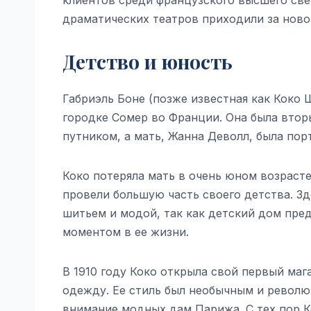
драматических театров приходили за ново
Детство и юность
Габриэль Боне (позже известная как Коко 
городке Сомер во Франции. Она была вторы
путником, а мать, Жанна Деволл, была пор
Коко потеряла мать в очень юном возрасте.
провели большую часть своего детства. З
шитьем и модой, так как детский дом пре
моментом в ее жизни.
В 1910 году Коко открыла свой первый маг
одежду. Ее стиль был необычным и револю
внимание модных дам Парижа. С тех пор К