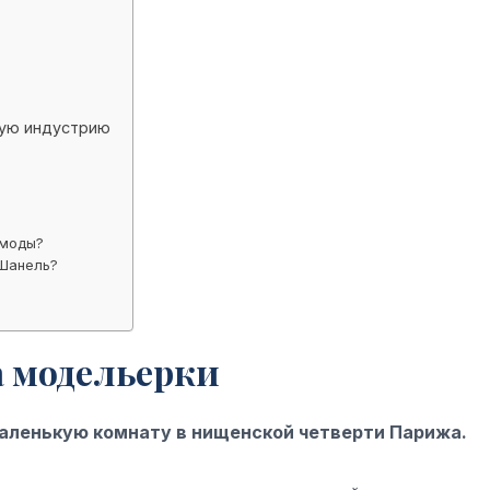
ную индустрию
 моды?
 Шанель?
а модельерки
маленькую комнату в нищенской четверти Парижа.