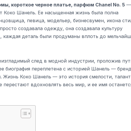
ы, короткое черное платье, парфюм Chanel No. 5
—
 от Коко Шанель. Ее насыщенная жизнь была полна
анцовщица, певица, модельер, бизнесвумен, икона сти
просто создавала одежду, она создавала культуру
е, каждая деталь были продуманы вплоть до мельчай
еизгладимый след в модной индустрии, проложив пут
ее биография переплетена с историей Шанель — бренд
. Жизнь Коко Шанель — это история смелости, талант
е перестают вдохновлять весь мир, и ее имя останетс