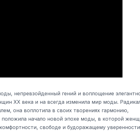
оды, непревзойденный гений и воплощение элегантно
нщин XX века и на всегда изменила мир моды. Радика
ем, она воплотила в своих творениях гармонию,
ь положила начало новой эпохе моды, в которой жен
к комфортности, свободе и будоражащему уверенности