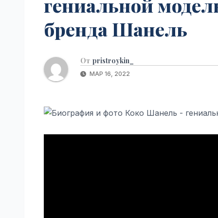
гениальной модел
р
p
a
а
бренда Шанель
s
в
s
и
n
От
pristroykin_
т
i
МАР 16, 2022
ь
k
i