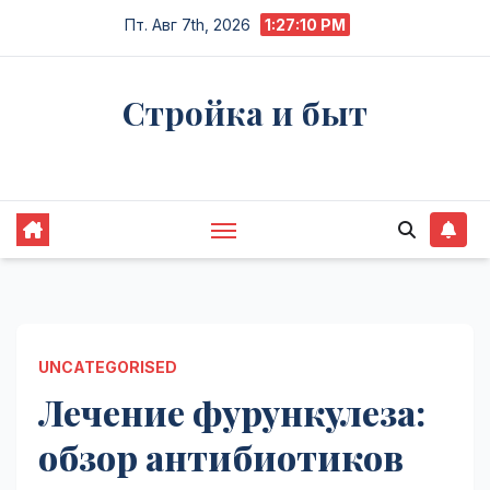
Перейти
Пт. Авг 7th, 2026
1:27:11 PM
к
содержимому
Стройка и быт
Жизнь в процессе
UNCATEGORISED
Лечение фурункулеза:
обзор антибиотиков