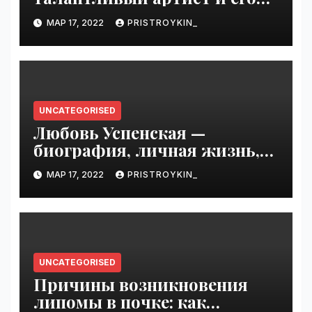
увлекательная биография —
МАР 17, 2022
PRISTROYKIN_
выдающиеся достижения,
известность и интересные
факты из личной жизни!
UNCATEGORISED
Любовь Успенская —
биография, личная жизнь,
достижения
МАР 17, 2022
PRISTROYKIN_
UNCATEGORISED
Причины возникновения
липомы в почке: как