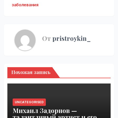
заболевания
От
pristroykin_
Похожая запись
UNCATEGORISED
Михаил Задорнов —
талантливый артист и его