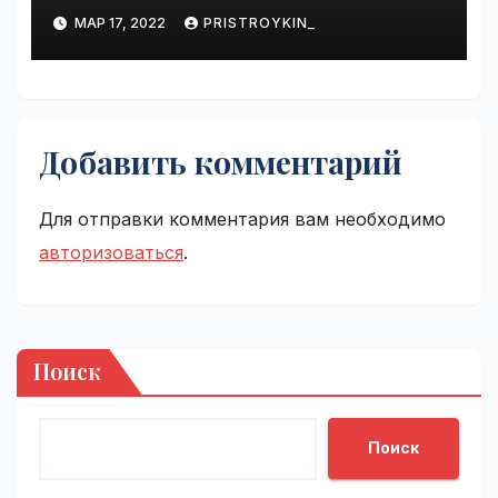
справиться с болезнью
МАР 17, 2022
PRISTROYKIN_
Добавить комментарий
Для отправки комментария вам необходимо
авторизоваться
.
Поиск
Поиск