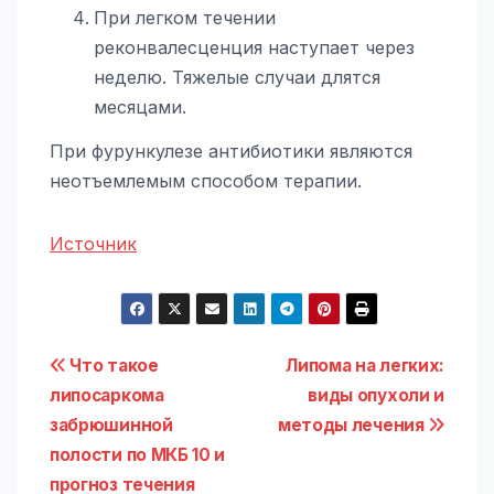
При легком течении
реконвалесценция наступает через
неделю. Тяжелые случаи длятся
месяцами.
При фурункулезе антибиотики являются
неотъемлемым способом терапии.
Источник
Навигация
Что такое
Липома на легких:
липосаркома
виды опухоли и
по
забрюшинной
методы лечения
записям
полости по МКБ 10 и
прогноз течения