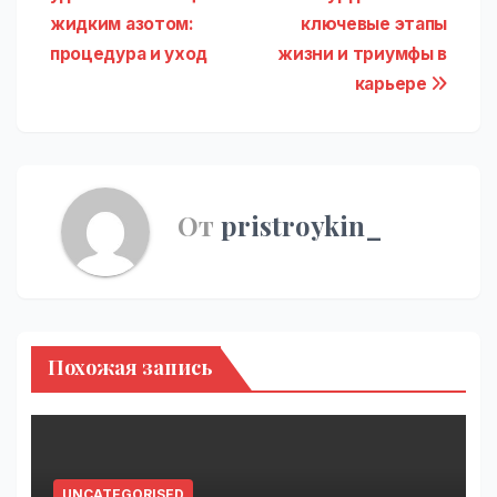
по
жидким азотом:
ключевые этапы
записям
процедура и уход
жизни и триумфы в
карьере
От
pristroykin_
Похожая запись
UNCATEGORISED