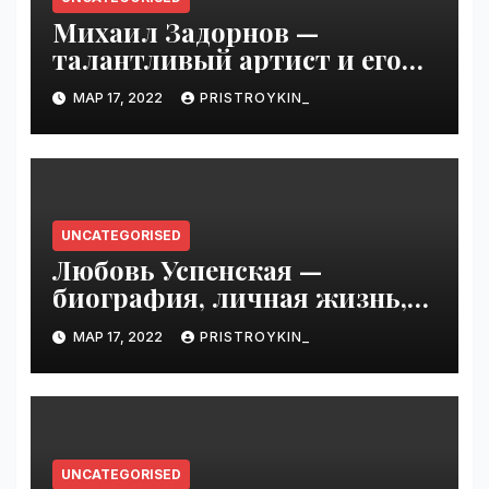
Михаил Задорнов —
талантливый артист и его
увлекательная биография —
МАР 17, 2022
PRISTROYKIN_
выдающиеся достижения,
известность и интересные
факты из личной жизни!
UNCATEGORISED
Любовь Успенская —
биография, личная жизнь,
достижения
МАР 17, 2022
PRISTROYKIN_
UNCATEGORISED