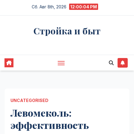
Перейти
Сб. Авг 8th, 2026
12:00:05 PM
к
содержимому
Стройка и быт
Жизнь в процессе
UNCATEGORISED
Левомеколь:
эффективность