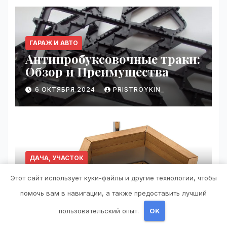
ГАРАЖ И АВТО
Антипробуксовочные траки:
Обзор и Преимущества
6 ОКТЯБРЯ 2024
PRISTROYKIN_
ДАЧА, УЧАСТОК
Чаны для бани:
Этот сайт использует куки-файлы и другие технологии, чтобы
преимущества, виды и
помочь вам в навигации, а также предоставить лучший
особенности использования
21 АВГУСТА 2024
PRISTROYKIN_
пользовательский опыт.
OK