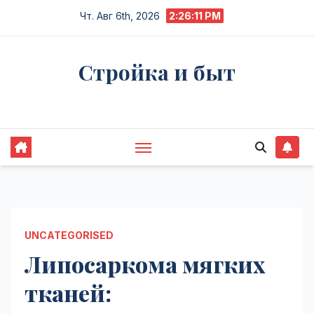
Перейти
Чт. Авг 6th, 2026
2:26:12 PM
к
содержимому
Стройка и быт
Жизнь в процессе
UNCATEGORISED
Липосаркома мягких
тканей: