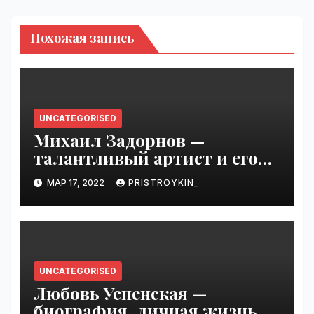
Похожая запись
UNCATEGORISED
Михаил Задорнов —
талантливый артист и его
увлекательная биография —
МАР 17, 2022
PRISTROYKIN_
выдающиеся достижения,
известность и интересные
факты из личной жизни!
UNCATEGORISED
Любовь Успенская —
биография, личная жизнь,