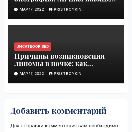
достижения
МАР 17, 2022
PRISTROYKIN_
UNCATEGORISED
Причины возникновения
липомы в почке: как
справиться с болезнью
МАР 17, 2022
PRISTROYKIN_
Добавить комментарий
Для отправки комментария вам необходимо