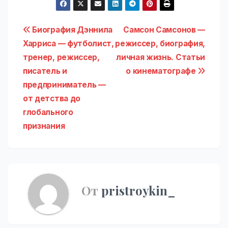
Навигация
Биография Дэннила
Самсон Самсонов —
Харриса — футболист,
режиссер, биография,
по
тренер, режиссер,
личная жизнь. Статьи
записям
писатель и
о кинематографе
предприниматель —
от детства до
глобального
признания
От
pristroykin_