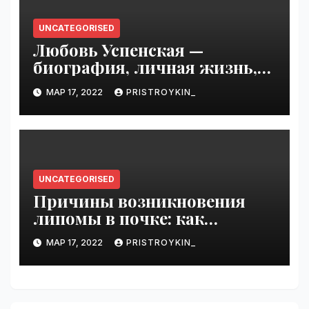
UNCATEGORISED
Любовь Успенская —
биография, личная жизнь,
достижения
МАР 17, 2022
PRISTROYKIN_
UNCATEGORISED
Причины возникновения
липомы в почке: как
справиться с болезнью
МАР 17, 2022
PRISTROYKIN_