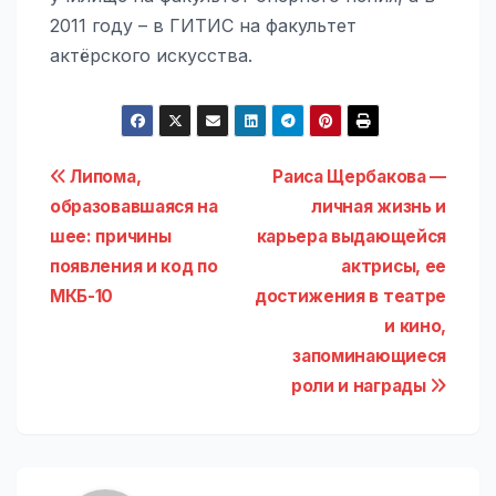
2011 году – в ГИТИС на факультет
актёрского искусства.
Навигация
Липома,
Раиса Щербакова —
образовавшаяся на
личная жизнь и
по
шее: причины
карьера выдающейся
записям
появления и код по
актрисы, ее
МКБ-10
достижения в театре
и кино,
запоминающиеся
роли и награды