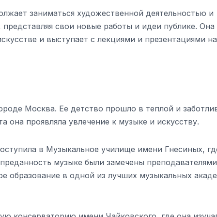
должает заниматься художественной деятельностью и
, представляя свои новые работы и идеи публике. Она
скусстве и выступает с лекциями и презентациями на
городе Москва. Ее детство прошло в теплой и заботли
та она проявляла увлечение к музыке и искусству.
оступила в Музыкальное училище имени Гнесиных, гд
и преданность музыке были замечены преподавателями
ое образование в одной из лучших музыкальных акад
кую консерваторию имени Чайковского, где она изуча