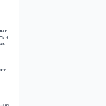
ам и
ть и
вою
 что
еатру