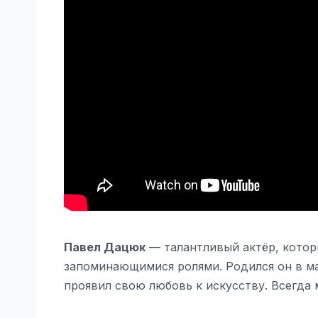
Павел Дацюк
— талантливый актёр, котор
запоминающимися ролями. Родился он в ма
проявил свою любовь к искусству. Всегда 