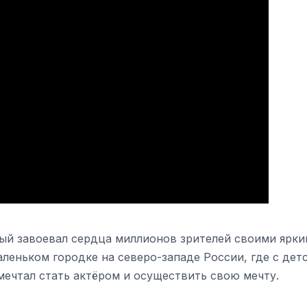
ый завоевал сердца миллионов зрителей своими ярки
леньком городке на северо-западе России, где с дет
мечтал стать актёром и осуществить свою мечту.