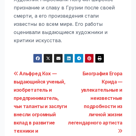
признание и славу в Грузии после своей
смерти, а его произведения стали
известны во всем мире. Его работы
оценивали выдающиеся художники и
критики искусства.
Навигация
Альфред Кох —
Биография Егора
выдающийся ученый,
Крида —
по
изобретатель и
увлекательные и
записям
предприниматель,
неизвестные
чьи таланты и заслуги
подробности из
внесли огромный
личной жизни
вклад в развитие
легендарного артиста
техники и