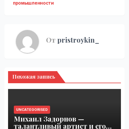
промышленности
От
pristroykin_
Похожая запись
UNCATEGORISED
Михаил Задорнов —
талантливый артист и его