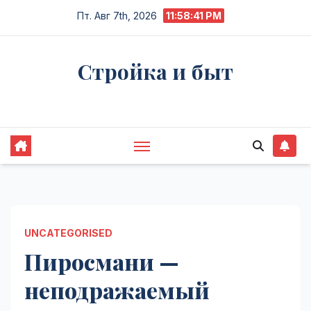
Перейти
Пт. Авг 7th, 2026
11:58:42 PM
к
содержимому
Стройка и быт
Жизнь в процессе
UNCATEGORISED
Пиросмани —
неподражаемый