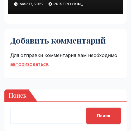
справиться с болезнью
МАР 17, 2022
PRISTROYKIN_
Добавить комментарий
Для отправки комментария вам необходимо
авторизоваться
.
Поиск
Поиск