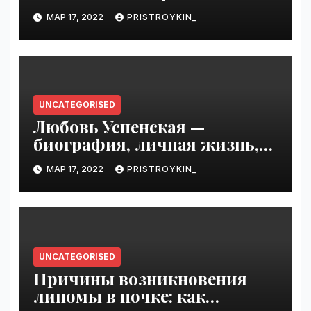
увлекательная биография —
МАР 17, 2022
PRISTROYKIN_
выдающиеся достижения,
известность и интересные
факты из личной жизни!
UNCATEGORISED
Любовь Успенская —
биография, личная жизнь,
достижения
МАР 17, 2022
PRISTROYKIN_
UNCATEGORISED
Причины возникновения
липомы в почке: как