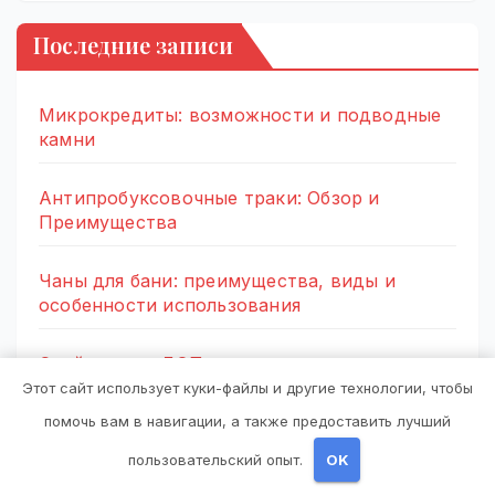
Последние записи
Микрокредиты: возможности и подводные
камни
Антипробуксовочные траки: Обзор и
Преимущества
Чаны для бани: преимущества, виды и
особенности использования
Стойки опор ЛЭП
Этот сайт использует куки-файлы и другие технологии, чтобы
Малярный скотч: Ваш незаменимый
помочь вам в навигации, а также предоставить лучший
помощник при ремонтных работах
пользовательский опыт.
OK