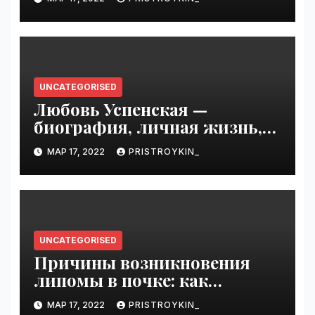
выдающиеся достижения,
известность и интересные
факты из личной жизни!
UNCATEGORISED
Любовь Успенская —
биография, личная жизнь,
достижения
МАР 17, 2022
PRISTROYKIN_
UNCATEGORISED
Причины возникновения
липомы в почке: как
справиться с болезнью
МАР 17, 2022
PRISTROYKIN_