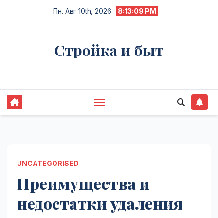
Перейти
Пн. Авг 10th, 2026
8:13:10 PM
к
содержимому
Стройка и быт
Жизнь в процессе
UNCATEGORISED
Преимущества и
недостатки удаления