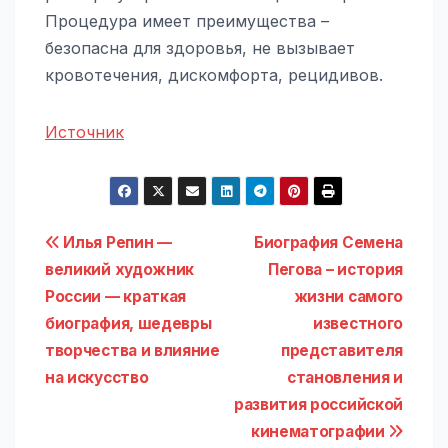
Процедура имеет преимущества –
безопасна для здоровья, не вызывает
кровотечения, дискомфорта, рецидивов.
Источник
Навигация
Илья Репин —
Биография Семена
великий художник
Пегова – история
по
России — краткая
жизни самого
записям
биография, шедевры
известного
творчества и влияние
представителя
на искусство
становления и
развития российской
кинематографии