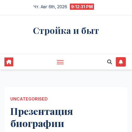
Перейти
Чт. Авг 6th, 2026
9:12:32 PM
к
содержимому
Стройка и быт
Жизнь в процессе
UNCATEGORISED
Презентация
биографии