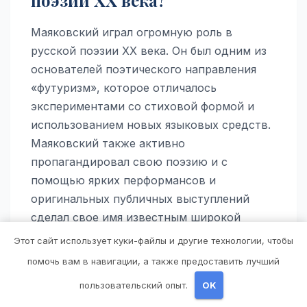
Маяковский играл огромную роль в
русской поэзии XX века. Он был одним из
основателей поэтического направления
«футуризм», которое отличалось
экспериментами со стиховой формой и
использованием новых языковых средств.
Маяковский также активно
пропагандировал свою поэзию и с
помощью ярких перформансов и
оригинальных публичных выступлений
сделал свое имя известным широкой
публике.
Этот сайт использует куки-файлы и другие технологии, чтобы
помочь вам в навигации, а также предоставить лучший
Каким образом трагические
пользовательский опыт.
OK
события личной жизни