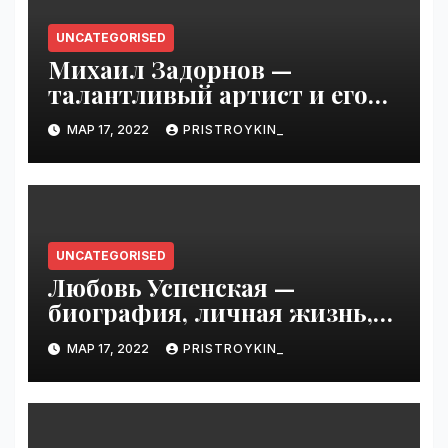
UNCATEGORISED
Михаил Задорнов —
талантливый артист и его
увлекательная биография —
МАР 17, 2022
PRISTROYKIN_
выдающиеся достижения,
известность и интересные
факты из личной жизни!
UNCATEGORISED
Любовь Успенская —
биография, личная жизнь,
достижения
МАР 17, 2022
PRISTROYKIN_