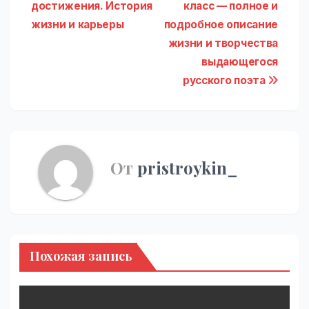
по
достижения. История
класс — полное и
записям
жизни и карьеры
подробное описание
жизни и творчества
выдающегося
русского поэта
От
pristroykin_
Похожая запись