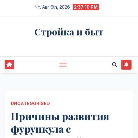
Перейти
Чт. Авг 6th, 2026
2:37:11 PM
к
содержимому
Стройка и быт
Жизнь в процессе
UNCATEGORISED
Причины развития
фурункула с