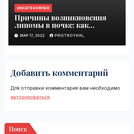
UNCATEGORISED
Причины возникновения
липомы в почке: как
справиться с болезнью
МАР 17, 2022
PRISTROYKIN_
Добавить комментарий
Для отправки комментария вам необходимо
авторизоваться
.
Поиск