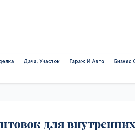
делка
Дача, Участок
Гараж И Авто
Бизнес 
унтовок для внутренни