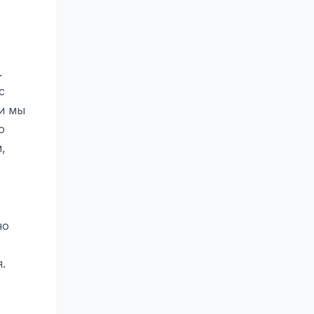
.
с
и мы
о
,
но
.