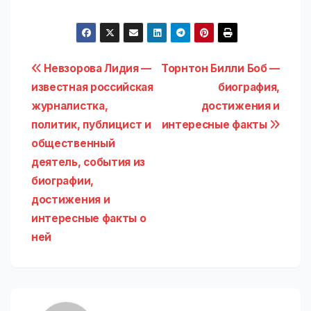
Навигация
Невзорова Лидия —
Торнтон Билли Боб —
известная российская
биография,
по
журналистка,
достижения и
записям
политик, публицист и
интересные факты
общественный
деятель, события из
биографии,
достижения и
интересные факты о
ней