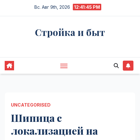
Перейти
Вс. Авг 9th, 2026
12:41:46 PM
к
содержимому
Стройка и быт
Жизнь в процессе
UNCATEGORISED
Шипица с
локализацией на