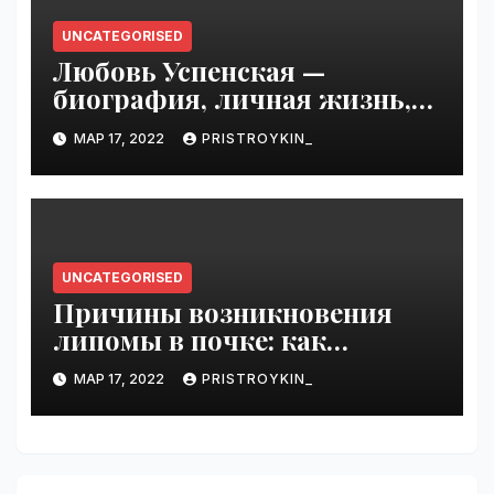
UNCATEGORISED
Любовь Успенская —
биография, личная жизнь,
достижения
МАР 17, 2022
PRISTROYKIN_
UNCATEGORISED
Причины возникновения
липомы в почке: как
справиться с болезнью
МАР 17, 2022
PRISTROYKIN_