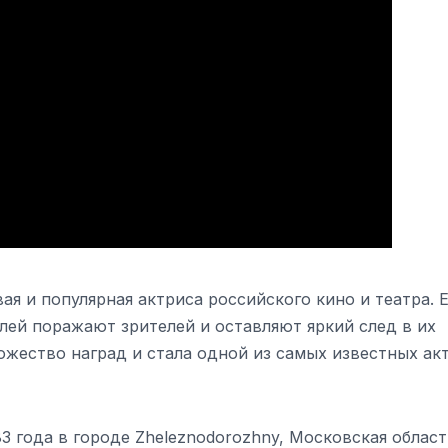
я и популярная актриса российского кино и театра. 
олей поражают зрителей и оставляют яркий след в их
ожество наград и стала одной из самых известных ак
3 года в городе Zheleznodorozhny, Московская област