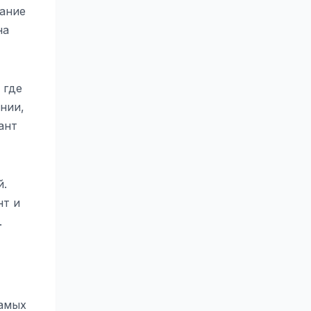
мание
на
 где
нии,
ант
й.
нт и
.
самых