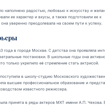
ло наполнено радостью, любовью к искусству и жела
вали ее характер и вкусы, а также подготовили ее к
она уверенно преодолевала на своем пути к успеху.
рьеры
3 года в городе Москве. С детства она проявляла инт
театральные постановки. В школьные годы она активн
то только укрепило её стремление стать актрисой.
 поступила в школу-студию Московского художестве
учила высшее профессиональное образование и предст
ководством известного режиссера.
ыла принята в ряды актеров МХТ имени А.П. Чехова. 